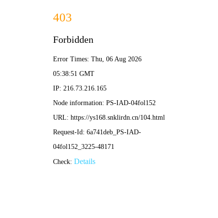
🐇 云中影视网
蹦蹦岛
跳跃片库
胡萝卜经典
每日弹跳
我的兔窝
🐇 云中影视
网 · 蹦蹦光影
云中影视网
带来
在
线影视
跳跃体验，
免费观看
海量电影
剧集，
高清画质
如
兔毛柔软，
每日更
新
蹦蹦新片，
无广
告
纯净陪伴。
✨ 今日达达推荐：
《热辣滚烫》蹦蹦